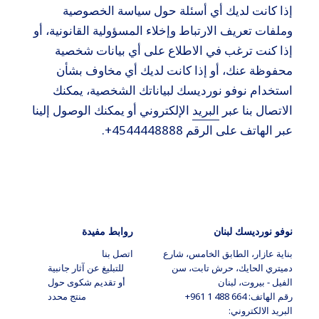
2.2.1
إذا كانت لديك أي أسئلة حول سياسة الخصوصية
5.1.1
وملفات تعريف الارتباط وإخلاء المسؤولية القانونية، أو
إذا كنت ترغب في الاطلاع على أي بيانات شخصية
محفوظة عنك، أو إذا كانت لديك أي مخاوف بشأن
2.3 ملفات تعريف الارتباط الوظيفية/ملفات
استخدام نوفو نورديسك لبياناتك الشخصية، يمكنك
4.3
تعريف الارتباط التفضيلية
الاتصال بنا عبر
البريد
الإلكتروني أو يمكنك الوصول إلينا
5.1.2
عبر الهاتف على الرقم 4544448888+.
5.1.3
نوفو نورديسك لبنان
روابط مفيدة
2.4 ملفات تعريف الارتباط التحليلية/الإحصائية
بناية عازار، الطابق الخامس، شارع
اتصل بنا
دميتري الحايك، حرش تابت، سن
للتبليغ عن آثار جانبية
2.4.1
الفيل - بيروت، لبنان
أو تقديم شكوى حول
4.4
رقم الهاتف: 664 488 1 961+
منتج محدد
البريد الالكتروني: